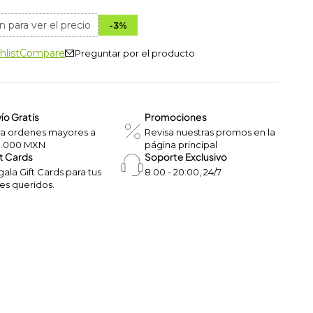
n para ver el precio
-
3
%
hlist
Compare
Preguntar por el producto
ío Gratis
Promociones
ra ordenes mayores a
Revisa nuestras promos en la
0.000 MXN
página principal
t Cards
Soporte Exclusivo
ala Gift Cards para tus
8:00 - 20:00, 24/7
es queridos.