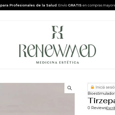
 para Profesionales de la Salud
. Envío
GRATIS
en compras mayor
Iniciá sesió
Bioestimulador
Tirzep
0 Reviews
Escri