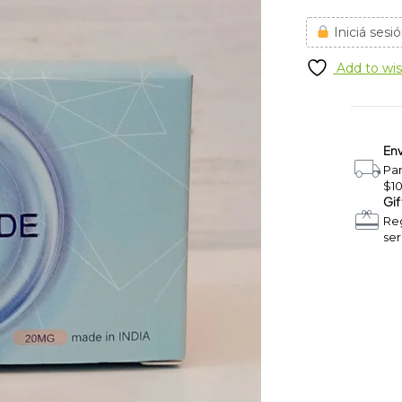
Iniciá sesió
Add to wis
Env
Pa
$1
Gif
Reg
ser