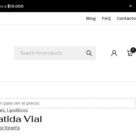
es a
$10.000
Blog
FAQ
Contacto
0
n para ver el precio
es
,
Lipolíticos
atida Vial
bir Reseña