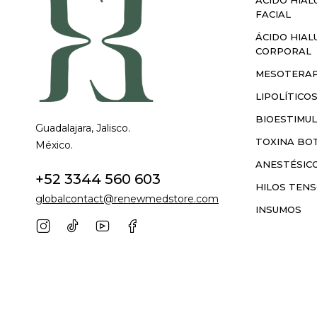
FACIAL
ÁCIDO HIAL
CORPORAL
MESOTERAP
LIPOLÍTICO
BIOESTIMU
Guadalajara, Jalisco.
TOXINA BOT
México.
ANESTÉSIC
+52 3344 560 603
HILOS TEN
globalcontact@renewmedstore.com
INSUMOS
© COPYRIGHT RENEWMED. TODOS LOS DERECHOS RES