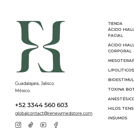
TIENDA
ÁCIDO HIAL
FACIAL
ÁCIDO HIAL
CORPORAL
MESOTERAP
LIPOLÍTICO
BIOESTIMU
Guadalajara, Jalisco.
TOXINA BOT
México.
ANESTÉSIC
+52 3344 560 603
HILOS TEN
globalcontact@renewmedstore.com
INSUMOS