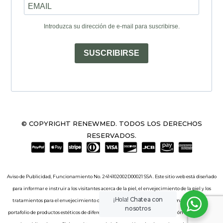
Introduzca su dirección de e-mail para suscribirse.
SUSCRIBIRSE
© COPYRIGHT RENEWMED. TODOS LOS DERECHOS
RESERVADOS.
Aviso de Publicidad, Funcionamiento No. 2414102002D00021 SSA . Este sitio web está diseñado
para informar e instruir a los visitantes acerca de la piel, el envejecimiento de la piel y los
Chatea con
¡Hola!
tratamientos para el envejecimiento de la piel. El sitio web incluye información sobre el
nosotros
portafolio de productos estéticos de diferentes laboratorios. Dicha información no constituye