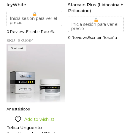
IcyWhite
Starcain Plus (Lidocaina +
Prilocaine)
Iniciá sesión para ver el
precio
Iniciá sesión para ver el
precio
0 Reviews
Escribir Reseña
0 Reviews
Escribir Reseña
SKU
SKU064
Sold out
Anestésicos
Add to wishlist
Telica Ungüento