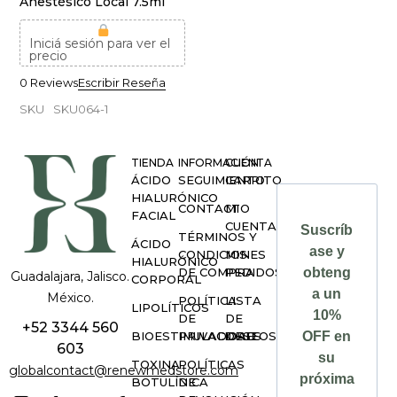
Anestésico Local 7.5ml
Iniciá sesión para ver el
precio
0 Reviews
Escribir Reseña
SKU
SKU064-1
TIENDA
INFORMACIÓN
CUENTA
ÁCIDO
SEGUIMIENTO
CARRITO
HIALURÓNICO
CONTACTO
MI
FACIAL
CUENTA
Suscríb
TÉRMINOS Y
ÁCIDO
ase y
CONDICIONES
MIS
HIALURÓNICO
DE COMPRA
PEDIDOS
obteng
Guadalajara, Jalisco.
CORPORAL
a un
México.
POLÍTICA
LISTA
LIPOLÍTICOS
10%
DE
DE
+52 3344 560
BIOESTIMULADORES
PRIVACIDAD
DESEOS
OFF en
603
su
TOXINA
POLÍTICAS
globalcontact@renewmedstore.com
próxima
BOTULÍNICA
DE