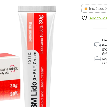
Iniciá sesió
Add to wis
Env
Pa
$1
Gif
Reg
ser