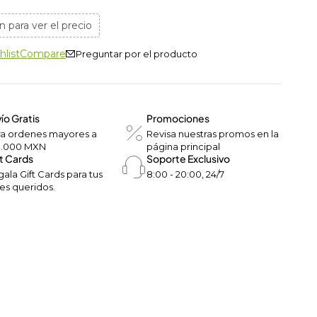
n para ver el precio
hlist
Compare
Preguntar por el producto
ío Gratis
Promociones
ra ordenes mayores a
Revisa nuestras promos en la
0.000 MXN
página principal
t Cards
Soporte Exclusivo
ala Gift Cards para tus
8:00 - 20:00, 24/7
es queridos.