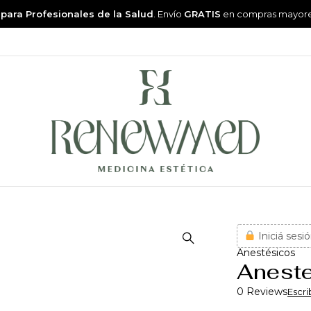
 para Profesionales de la Salud
. Envío
GRATIS
en compras mayor
Iniciá sesió
Anestésicos
Aneste
0 Reviews
Escri