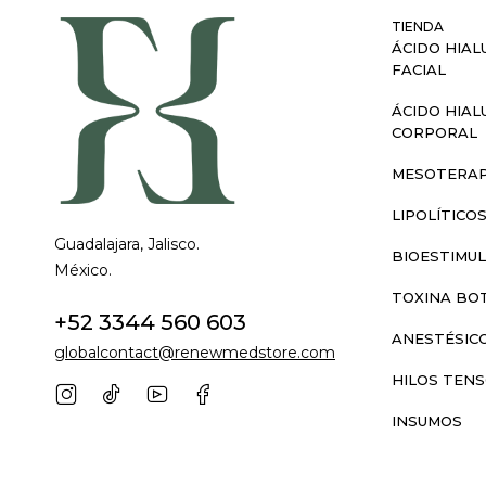
TIENDA
ÁCIDO HIAL
FACIAL
ÁCIDO HIAL
CORPORAL
MESOTERAP
LIPOLÍTICO
Guadalajara, Jalisco.
BIOESTIMU
México.
TOXINA BOT
+52 3344 560 603
ANESTÉSIC
globalcontact@renewmedstore.com
HILOS TEN
INSUMOS