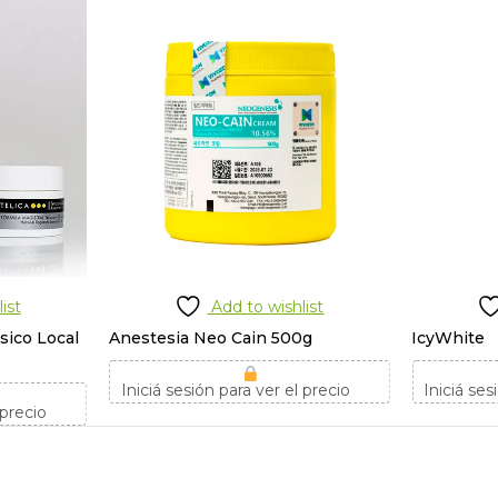
ist
Add to wishlist
sico Local
Anestesia Neo Cain 500g
IcyWhite
Iniciá sesión para ver el precio
Iniciá ses
 precio