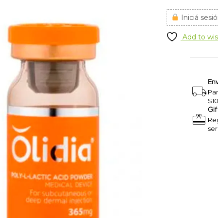
Iniciá sesió
Add to wis
Env
Pa
$1
Gif
Reg
ser