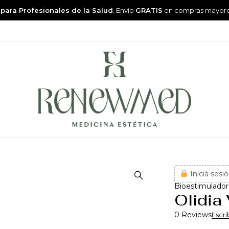
 para Profesionales de la Salud
. Envío
GRATIS
en compras mayor
Iniciá sesió
Bioestimulador
Olidia 
0 Reviews
Escri