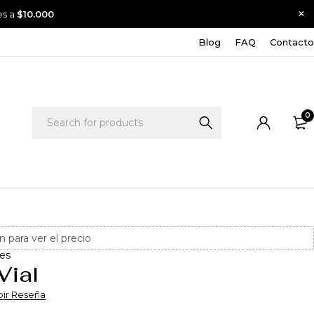
es a
$10.000
Blog
FAQ
Contacto
0
n para ver el precio
es
Vial
bir Reseña