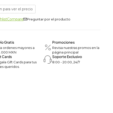
n para ver el precio
hlist
Compare
Preguntar por el producto
ío Gratis
Promociones
ra ordenes mayores a
Revisa nuestras promos en la
0.000 MXN
página principal
t Cards
Soporte Exclusivo
ala Gift Cards para tus
8:00 - 20:00, 24/7
es queridos.