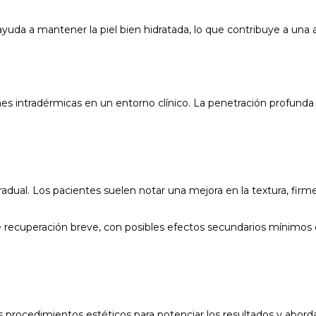
 ayuda a mantener la piel bien hidratada, lo que contribuye a una 
es intradérmicas en un entorno clínico. La penetración profunda
adual. Los pacientes suelen notar una mejora en la textura, firme
de recuperación breve, con posibles efectos secundarios mínimo
procedimientos estéticos para potenciar los resultados y abordar