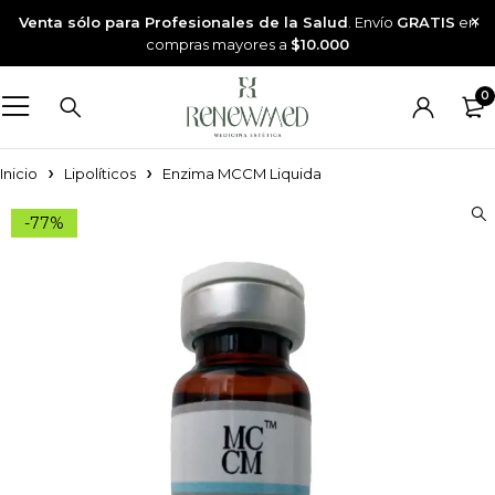
Venta sólo para Profesionales de la Salud
. Envío
GRATIS
en
compras mayores a
$10.000
0
Inicio
Lipolíticos
Enzima MCCM Liquida
-77%