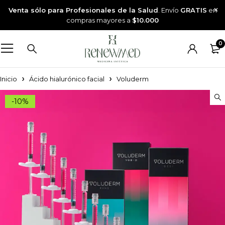
Venta sólo para Profesionales de la Salud
. Envío
GRATIS
en
compras mayores a
$10.000
0
Inicio
Ácido hialurónico facial
Voluderm
-10%