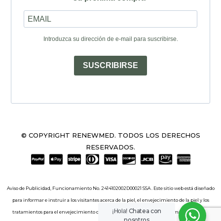
Introduzca su dirección de e-mail para suscribirse.
SUSCRIBIRSE
© COPYRIGHT RENEWMED. TODOS LOS DERECHOS
RESERVADOS.
Aviso de Publicidad, Funcionamiento No. 2414102002D00021 SSA . Este sitio web está diseñado
para informar e instruir a los visitantes acerca de la piel, el envejecimiento de la piel y los
Chatea con
¡Hola!
tratamientos para el envejecimiento de la piel. El sitio web incluye información sobre el
nosotros