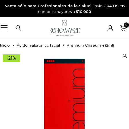
Venta sólo para Profesionales de la Salud
. Envío
GRATIS
en
compras mayores a
$10.000
0
Inicio
Ácido hialurónico facial
Premium Chaeum 4 (2ml)
-21%