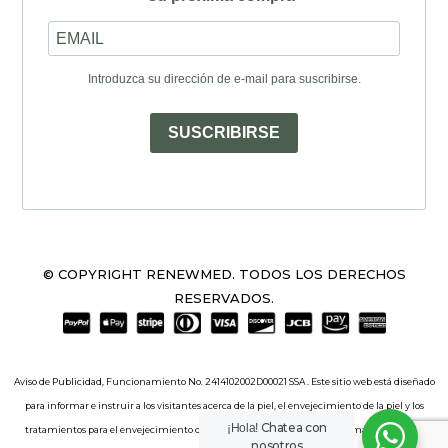
Introduzca su dirección de e-mail para suscribirse.
SUSCRIBIRSE
© COPYRIGHT RENEWMED. TODOS LOS DERECHOS
RESERVADOS.
Aviso de Publicidad, Funcionamiento No. 2414102002D00021 SSA . Este sitio web está diseñado
para informar e instruir a los visitantes acerca de la piel, el envejecimiento de la piel y los
Chatea con
¡Hola!
tratamientos para el envejecimiento de la piel. El sitio web incluye información sobre el
nosotros