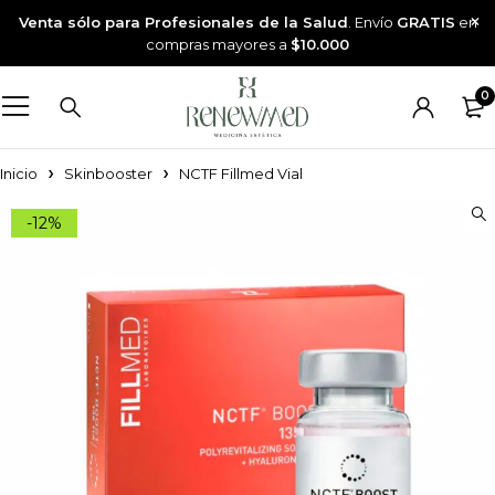
Venta sólo para Profesionales de la Salud
. Envío
GRATIS
en
compras mayores a
$10.000
0
Inicio
Skinbooster
NCTF Fillmed Vial
-12%