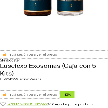
Iniciá sesión para ver el precio
Skinbooster
Lusciexo Exosomas (Caja con 5
Kits)
0 Reviews
Escribir Reseña
Iniciá sesión para ver el precio
-
13
%
Add to wishlist
Compare
Preguntar por el producto