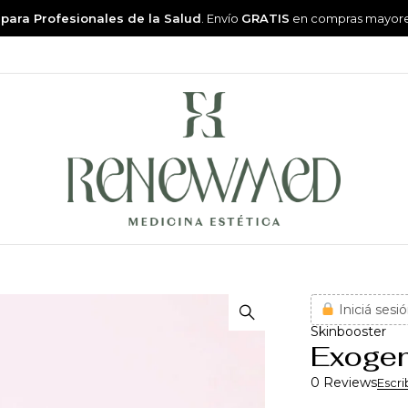
 para Profesionales de la Salud
. Envío
GRATIS
en compras mayor
Iniciá sesió
Skinbooster
Exogen
0 Reviews
Escri