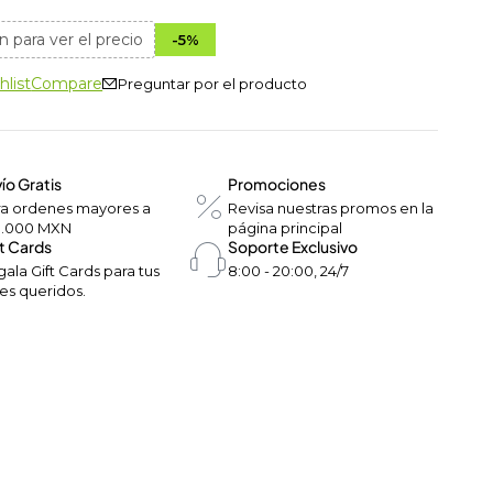
n para ver el precio
-
5
%
hlist
Compare
Preguntar por el producto
ío Gratis
Promociones
ra ordenes mayores a
Revisa nuestras promos en la
0.000 MXN
página principal
t Cards
Soporte Exclusivo
ala Gift Cards para tus
8:00 - 20:00, 24/7
es queridos.