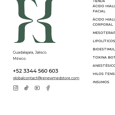
TIENDA
ÁCIDO HIAL
FACIAL
ÁCIDO HIAL
CORPORAL
MESOTERAP
LIPOLÍTICO
BIOESTIMU
Guadalajara, Jalisco.
TOXINA BOT
México.
ANESTÉSIC
+52 3344 560 603
HILOS TEN
globalcontact@renewmedstore.com
INSUMOS