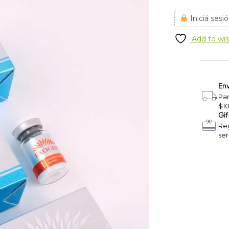
Iniciá sesió
Add to wis
Env
Pa
$1
Gif
Reg
ser