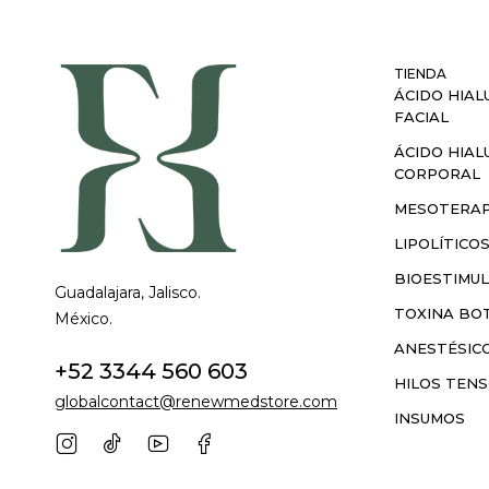
TIENDA
ÁCIDO HIAL
FACIAL
ÁCIDO HIAL
CORPORAL
MESOTERAP
LIPOLÍTICO
BIOESTIMU
Guadalajara, Jalisco.
TOXINA BOT
México.
ANESTÉSIC
+52 3344 560 603
HILOS TEN
globalcontact@renewmedstore.com
INSUMOS