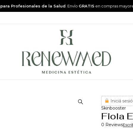
 para Profesionales de la Salud
. Envío
GRATIS
en compras mayor
Iniciá sesió
Skinbooster
Fiola 
0 Reviews
Escri