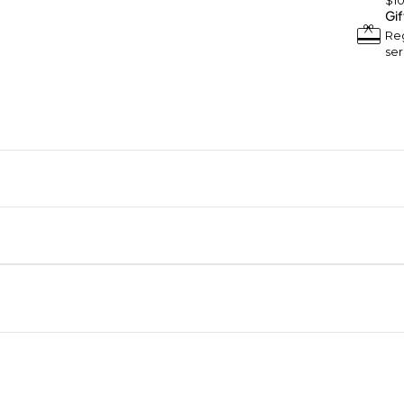
$1
Gif
Reg
ser