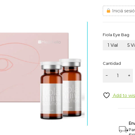
Iniciá sesió
Fiola Eye Bag
1 Vial
5 V
Cantidad
Add to wis
Env
Pa