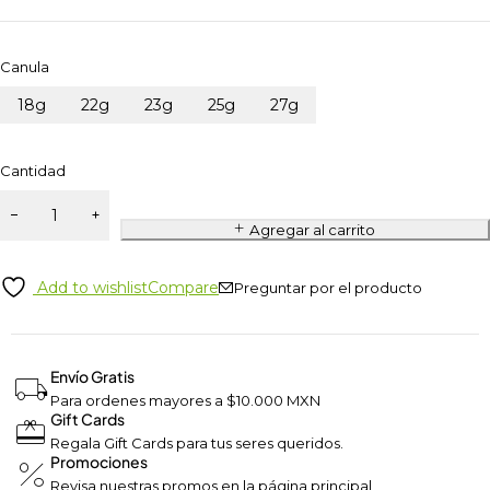
Canula
18g
22g
23g
25g
27g
Cantidad
Agregar al carrito
Add to wishlist
Compare
Preguntar por el producto
Envío Gratis
Para ordenes mayores a $10.000 MXN
Gift Cards
Regala Gift Cards para tus seres queridos.
Promociones
Revisa nuestras promos en la página principal