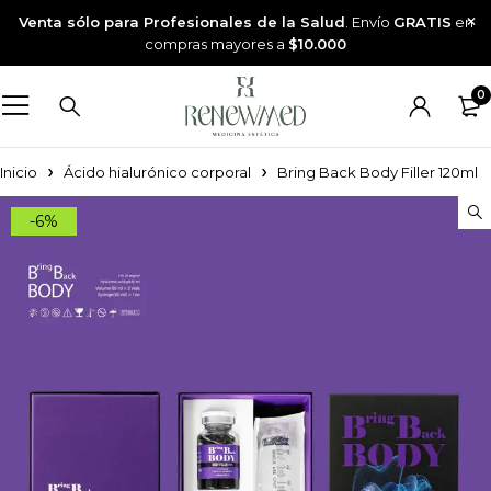
Venta sólo para Profesionales de la Salud
. Envío
GRATIS
en
compras mayores a
$10.000
0
Inicio
Ácido hialurónico corporal
Bring Back Body Filler 120ml
-6%