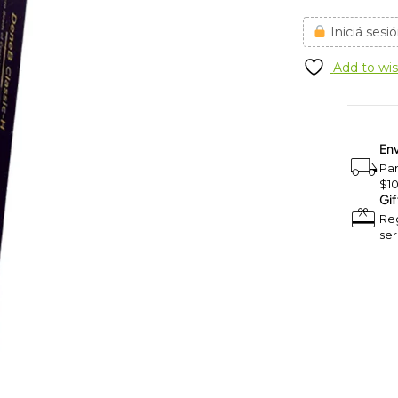
Iniciá sesió
Add to wis
Env
Pa
$1
Gif
Reg
ser