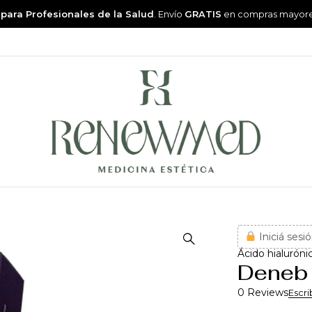
 para Profesionales de la Salud
. Envío
GRATIS
en compras mayor
Iniciá sesió
Ácido hialuróni
Deneb 
0 Reviews
Escri