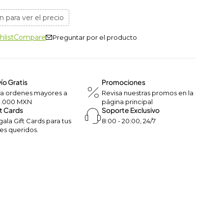
n para ver el precio
hlist
Compare
Preguntar por el producto
ío Gratis
Promociones
ra ordenes mayores a
Revisa nuestras promos en la
0.000 MXN
página principal
t Cards
Soporte Exclusivo
ala Gift Cards para tus
8:00 - 20:00, 24/7
es queridos.