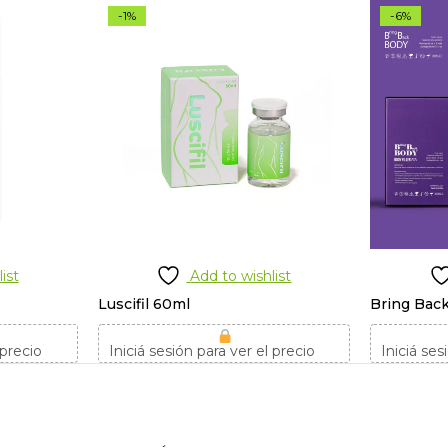
-1%
-6%
ist
Add to wishlist
Luscifil 60ml
Bring Back
 precio
Iniciá sesión para ver el precio
Iniciá ses