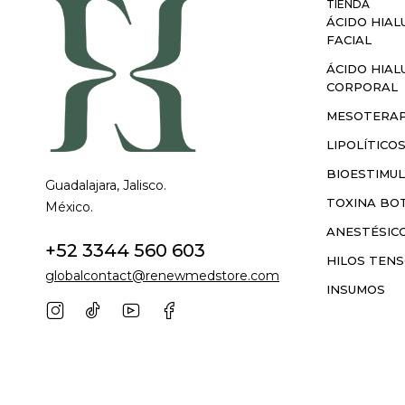
TIENDA
ÁCIDO HIAL
FACIAL
ÁCIDO HIAL
CORPORAL
MESOTERAP
LIPOLÍTICO
BIOESTIMU
Guadalajara, Jalisco.
TOXINA BOT
México.
ANESTÉSIC
+52 3344 560 603
HILOS TEN
globalcontact@renewmedstore.com
INSUMOS