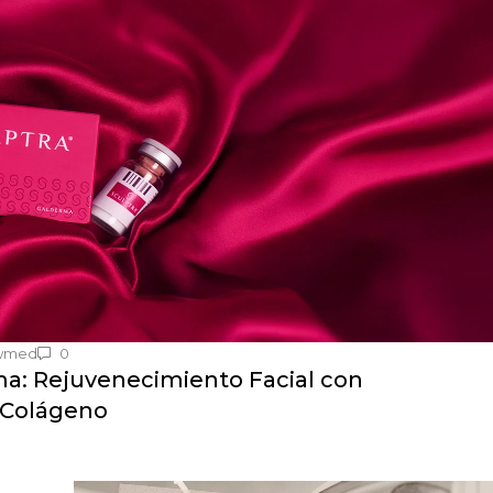
wmed
0
ma: Rejuvenecimiento Facial con
 Colágeno