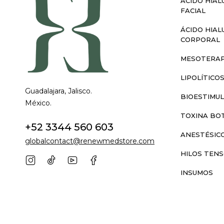
ÁCIDO HIAL
FACIAL
ÁCIDO HIAL
CORPORAL
MESOTERAP
LIPOLÍTICO
Guadalajara, Jalisco.
BIOESTIMU
México.
TOXINA BOT
+52 3344 560 603
ANESTÉSIC
globalcontact@renewmedstore.com
HILOS TEN
INSUMOS