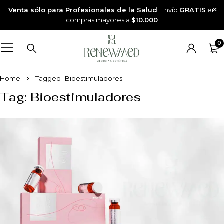
Venta sólo para Profesionales de la Salud
. Envío
GRATIS
en
compras mayores a
$10.000
0
Home
Tagged "Bioestimuladores"
Tag: Bioestimuladores