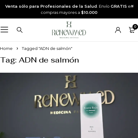
Venta sólo para Profesionales de la Salud
. Envío
GRATIS
en
compras mayores a
$10.000
0
Home
Tagged "ADN de salmón"
Tag: ADN de salmón