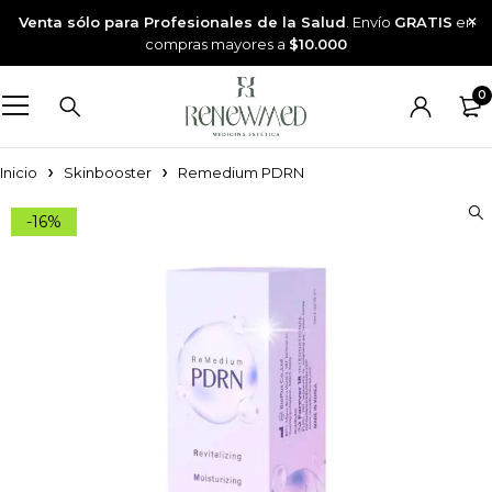
Venta sólo para Profesionales de la Salud
. Envío
GRATIS
en
compras mayores a
$10.000
0
Inicio
Skinbooster
Remedium PDRN
-16%