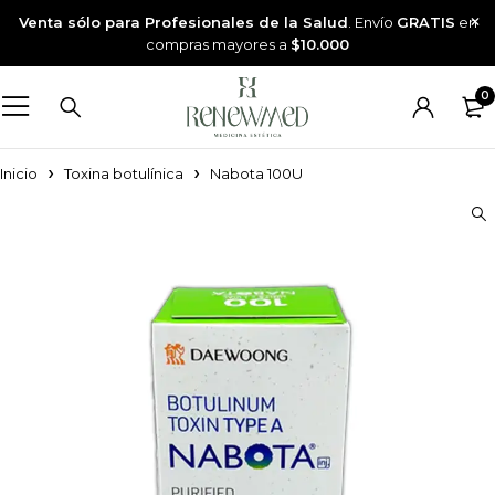
Venta sólo para Profesionales de la Salud
. Envío
GRATIS
en
compras mayores a
$10.000
0
Inicio
Toxina botulínica
Nabota 100U