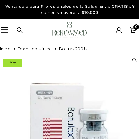
Venta sólo para Profesionales de la Salud
. Envío
GRATIS
en
compras mayores a
$10.000
0
Inicio
Toxina botulínica
Botulax 200 U
-5%