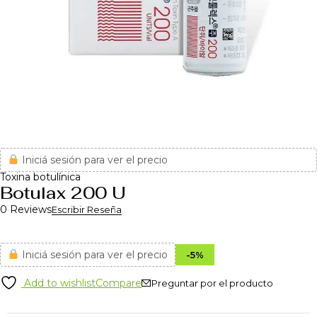
Iniciá sesión para ver el precio
Toxina botulínica
Botulax 200 U
0 Reviews
Escribir Reseña
Iniciá sesión para ver el precio
-
5
%
Add to wishlist
Compare
Preguntar por el producto