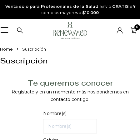
Venta sólo para Profesionales de la Salud
. Envío
GRATIS
en
compras mayores a
$10.000
0
Home
Suscripción
Suscripción
Te queremos conocer
Regístrate y en un momento más nos pondremos en
contacto contigo.
Nombre(s)