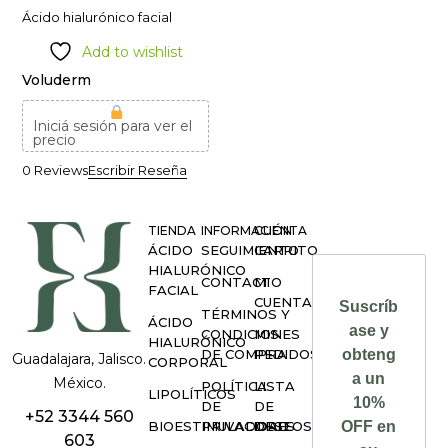
Ácido hialurónico facial
Add to wishlist
Voluderm
Iniciá sesión para ver el
precio
0 Reviews
Escribir Reseña
TIENDA
INFORMACIÓN
CUENTA
ÁCIDO
SEGUIMIENTO
CARRITO
HIALURÓNICO
CONTACTO
MI
FACIAL
CUENTA
Suscríb
TÉRMINOS Y
ÁCIDO
ase y
CONDICIONES
MIS
HIALURÓNICO
DE COMPRA
PEDIDOS
obteng
Guadalajara, Jalisco.
CORPORAL
a un
México.
POLÍTICA
LISTA
LIPOLÍTICOS
10%
DE
DE
+52 3344 560
BIOESTIMULADORES
PRIVACIDAD
DESEOS
OFF en
603