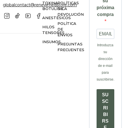
su
TOXINA
POLÍTICAS
globalcontact@renewmedstore.com
próxima
BOTULÍNICA
DE
DEVOLUCIÓN
compra
ANESTÉSICOS
POLÍTICA
HILOS
DE
TENSORES
ENVÍOS
INSUMOS
PREGUNTAS
Introduzca
FRECUENTES
su
dirección
de e-mail
para
suscribirse.
SU
SC
RI
BI
RS
E