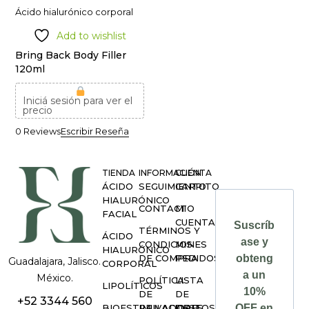
Ácido hialurónico corporal
Add to wishlist
Bring Back Body Filler
120ml
Iniciá sesión para ver el
precio
0 Reviews
Escribir Reseña
TIENDA
INFORMACIÓN
CUENTA
ÁCIDO
SEGUIMIENTO
CARRITO
HIALURÓNICO
CONTACTO
MI
FACIAL
CUENTA
Suscríb
TÉRMINOS Y
ÁCIDO
ase y
CONDICIONES
MIS
HIALURÓNICO
DE COMPRA
PEDIDOS
obteng
Guadalajara, Jalisco.
CORPORAL
a un
México.
POLÍTICA
LISTA
LIPOLÍTICOS
10%
DE
DE
+52 3344 560
BIOESTIMULADORES
PRIVACIDAD
DESEOS
OFF en