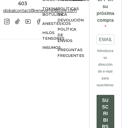
603
su
TOXINA
POLÍTICAS
globalcontact@renewmedstore.com
próxima
BOTULÍNICA
DE
DEVOLUCIÓN
compra
ANESTÉSICOS
POLÍTICA
HILOS
DE
TENSORES
ENVÍOS
INSUMOS
PREGUNTAS
Introduzca
FRECUENTES
su
dirección
de e-mail
para
suscribirse.
SU
SC
RI
BI
RS