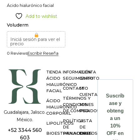
Ácido hialurónico facial
Add to wishlist
Voluderm
Iniciá sesión para ver el
precio
0 Reviews
Escribir Reseña
TIENDA
INFORMACIÓN
CUENTA
ÁCIDO
SEGUIMIENTO
CARRITO
HIALURÓNICO
CONTACTO
MI
FACIAL
CUENTA
Suscríb
TÉRMINOS Y
ÁCIDO
ase y
CONDICIONES
MIS
HIALURÓNICO
DE COMPRA
PEDIDOS
obteng
Guadalajara, Jalisco.
CORPORAL
a un
México.
POLÍTICA
LISTA
LIPOLÍTICOS
10%
DE
DE
+52 3344 560
BIOESTIMULADORES
PRIVACIDAD
DESEOS
OFF en
603