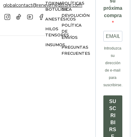
su
TOXINA
POLÍTICAS
globalcontact@renewmedstore.com
próxima
BOTULÍNICA
DE
DEVOLUCIÓN
compra
ANESTÉSICOS
POLÍTICA
HILOS
DE
TENSORES
ENVÍOS
INSUMOS
PREGUNTAS
Introduzca
FRECUENTES
su
dirección
de e-mail
para
suscribirse.
SU
SC
RI
BI
RS
E