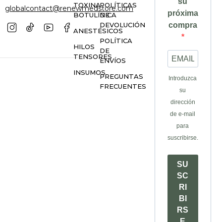
su
TOXINA
POLÍTICAS
globalcontact@renewmedstore.com
próxima
BOTULÍNICA
DE
DEVOLUCIÓN
compra
ANESTÉSICOS
POLÍTICA
HILOS
DE
TENSORES
ENVÍOS
INSUMOS
PREGUNTAS
Introduzca
FRECUENTES
su
dirección
de e-mail
para
suscribirse.
SU
SC
RI
BI
RS
E