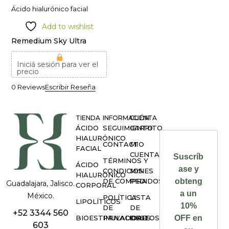
Ácido hialurónico facial
Add to wishlist
Remedium Sky Ultra
Iniciá sesión para ver el
precio
0 Reviews
Escribir Reseña
TIENDA
INFORMACIÓN
CUENTA
ÁCIDO
SEGUIMIENTO
CARRITO
HIALURÓNICO
CONTACTO
MI
FACIAL
CUENTA
Suscríb
TÉRMINOS Y
ÁCIDO
ase y
CONDICIONES
MIS
HIALURÓNICO
DE COMPRA
PEDIDOS
obteng
Guadalajara, Jalisco.
CORPORAL
a un
México.
POLÍTICA
LISTA
LIPOLÍTICOS
10%
DE
DE
+52 3344 560
BIOESTIMULADORES
PRIVACIDAD
DESEOS
OFF en
603