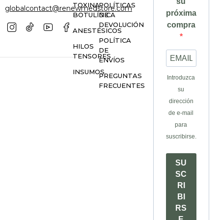
su
TOXINA
POLÍTICAS
globalcontact@renewmedstore.com
próxima
BOTULÍNICA
DE
DEVOLUCIÓN
compra
ANESTÉSICOS
POLÍTICA
HILOS
DE
TENSORES
ENVÍOS
INSUMOS
PREGUNTAS
Introduzca
FRECUENTES
su
dirección
de e-mail
para
suscribirse.
SU
SC
RI
BI
RS
E