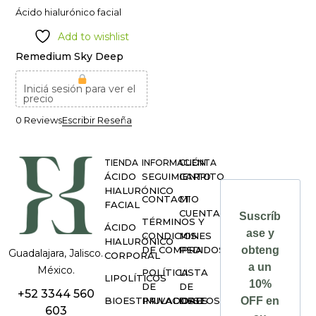
Ácido hialurónico facial
Add to wishlist
Remedium Sky Deep
Iniciá sesión para ver el
precio
0 Reviews
Escribir Reseña
TIENDA
INFORMACIÓN
CUENTA
ÁCIDO
SEGUIMIENTO
CARRITO
HIALURÓNICO
CONTACTO
MI
FACIAL
CUENTA
Suscríb
TÉRMINOS Y
ÁCIDO
ase y
CONDICIONES
MIS
HIALURÓNICO
DE COMPRA
PEDIDOS
obteng
Guadalajara, Jalisco.
CORPORAL
a un
México.
POLÍTICA
LISTA
LIPOLÍTICOS
10%
DE
DE
+52 3344 560
BIOESTIMULADORES
PRIVACIDAD
DESEOS
OFF en
603