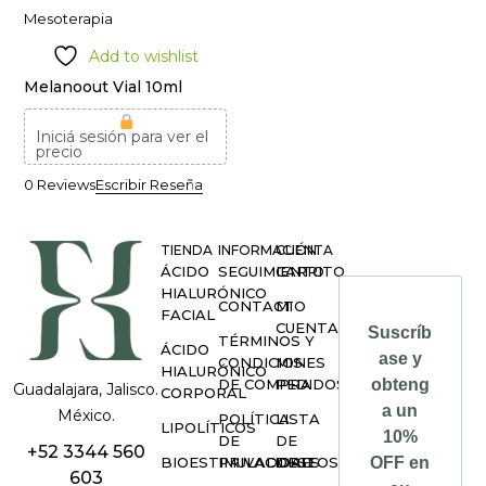
Mesoterapia
Add to wishlist
Melanoout Vial 10ml
Iniciá sesión para ver el
precio
0 Reviews
Escribir Reseña
TIENDA
INFORMACIÓN
CUENTA
ÁCIDO
SEGUIMIENTO
CARRITO
HIALURÓNICO
CONTACTO
MI
FACIAL
CUENTA
Suscríb
TÉRMINOS Y
ÁCIDO
ase y
CONDICIONES
MIS
HIALURÓNICO
DE COMPRA
PEDIDOS
obteng
Guadalajara, Jalisco.
CORPORAL
a un
México.
POLÍTICA
LISTA
LIPOLÍTICOS
10%
DE
DE
+52 3344 560
BIOESTIMULADORES
PRIVACIDAD
DESEOS
OFF en
603