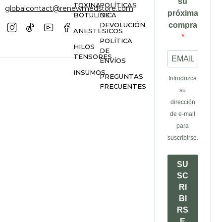
su
TOXINA
POLÍTICAS
globalcontact@renewmedstore.com
próxima
BOTULÍNICA
DE
DEVOLUCIÓN
compra
ANESTÉSICOS
POLÍTICA
HILOS
DE
TENSORES
ENVÍOS
INSUMOS
PREGUNTAS
Introduzca
FRECUENTES
su
dirección
de e-mail
para
suscribirse.
SU
SC
RI
BI
RS
E