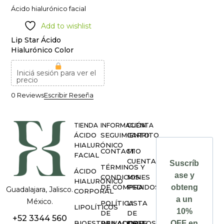
Ácido hialurónico facial
Add to wishlist
Lip Star Ácido
Hialurónico Color
Iniciá sesión para ver el
precio
0 Reviews
Escribir Reseña
TIENDA
INFORMACIÓN
CUENTA
ÁCIDO
SEGUIMIENTO
CARRITO
HIALURÓNICO
CONTACTO
MI
FACIAL
CUENTA
Suscríb
TÉRMINOS Y
ÁCIDO
ase y
CONDICIONES
MIS
HIALURÓNICO
DE COMPRA
PEDIDOS
obteng
Guadalajara, Jalisco.
CORPORAL
a un
México.
POLÍTICA
LISTA
LIPOLÍTICOS
10%
DE
DE
+52 3344 560
BIOESTIMULADORES
PRIVACIDAD
DESEOS
OFF en