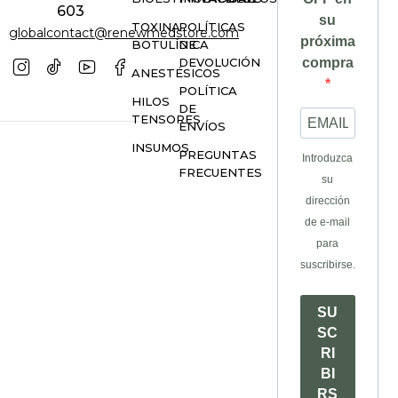
603
su
TOXINA
POLÍTICAS
globalcontact@renewmedstore.com
próxima
BOTULÍNICA
DE
DEVOLUCIÓN
compra
ANESTÉSICOS
POLÍTICA
HILOS
DE
TENSORES
ENVÍOS
INSUMOS
PREGUNTAS
Introduzca
FRECUENTES
su
dirección
de e-mail
para
suscribirse.
SU
SC
RI
BI
RS