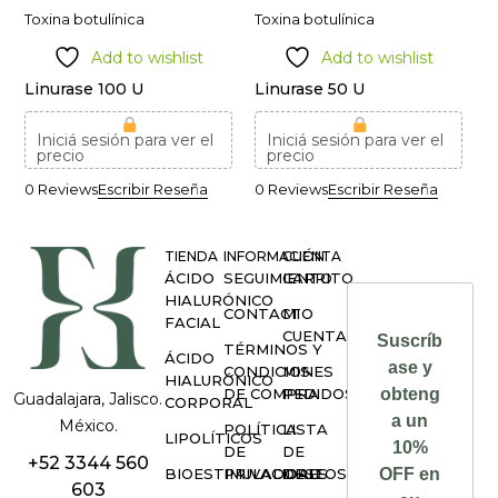
Toxina botulínica
Toxina botulínica
Add to wishlist
Add to wishlist
Linurase 100 U
Linurase 50 U
Iniciá sesión para ver el
Iniciá sesión para ver el
precio
precio
0 Reviews
Escribir Reseña
0 Reviews
Escribir Reseña
TIENDA
INFORMACIÓN
CUENTA
ÁCIDO
SEGUIMIENTO
CARRITO
HIALURÓNICO
CONTACTO
MI
FACIAL
CUENTA
Suscríb
TÉRMINOS Y
ÁCIDO
ase y
CONDICIONES
MIS
HIALURÓNICO
DE COMPRA
PEDIDOS
obteng
Guadalajara, Jalisco.
CORPORAL
a un
México.
POLÍTICA
LISTA
LIPOLÍTICOS
10%
DE
DE
+52 3344 560
BIOESTIMULADORES
PRIVACIDAD
DESEOS
OFF en
603