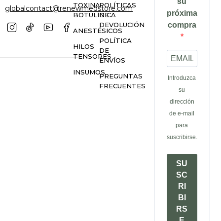
su
TOXINA
POLÍTICAS
globalcontact@renewmedstore.com
próxima
BOTULÍNICA
DE
DEVOLUCIÓN
compra
ANESTÉSICOS
POLÍTICA
HILOS
DE
TENSORES
ENVÍOS
INSUMOS
PREGUNTAS
Introduzca
FRECUENTES
su
dirección
de e-mail
para
suscribirse.
SU
SC
RI
BI
RS
E