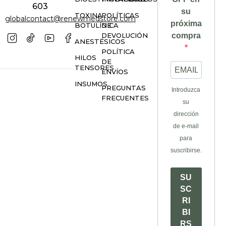
603
su
TOXINA
POLÍTICAS
globalcontact@renewmedstore.com
próxima
BOTULÍNICA
DE
DEVOLUCIÓN
compra
ANESTÉSICOS
POLÍTICA
HILOS
DE
TENSORES
ENVÍOS
INSUMOS
PREGUNTAS
Introduzca
FRECUENTES
su
dirección
de e-mail
para
suscribirse.
SU
SC
RI
BI
RS