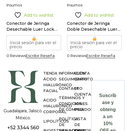
Insumos
Insumos
Add to wishlist
Add to wishlist
Conector de Jeringa
Conector de Jeringa
Desechable Luer Lock
Doble Desechable Luer
Universal
Lock Universal
Iniciá sesión para ver el
Iniciá sesión para ver el
precio
precio
0 Reviews
Escribir Reseña
0 Reviews
Escribir Reseña
TIENDA
INFORMACIÓN
CUENTA
ÁCIDO
SEGUIMIENTO
CARRITO
HIALURÓNICO
CONTACTO
MI
FACIAL
CUENTA
Suscríb
TÉRMINOS Y
ÁCIDO
ase y
CONDICIONES
MIS
HIALURÓNICO
DE COMPRA
PEDIDOS
obteng
Guadalajara, Jalisco.
CORPORAL
a un
México.
POLÍTICA
LISTA
LIPOLÍTICOS
10%
DE
DE
+52 3344 560
BIOESTIMULADORES
PRIVACIDAD
DESEOS
OFF en