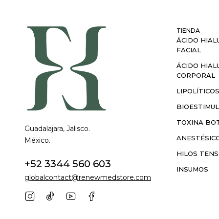
TIENDA
ÁCIDO HIAL
FACIAL
ÁCIDO HIAL
CORPORAL
LIPOLÍTICO
BIOESTIMU
TOXINA BOT
Guadalajara, Jalisco.
ANESTÉSIC
México.
HILOS TEN
+52 3344 560 603
INSUMOS
globalcontact@renewmedstore.com