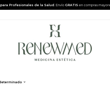
 para Profesionales de la Salud
. Envío
GRATIS
en compras mayor
determinado